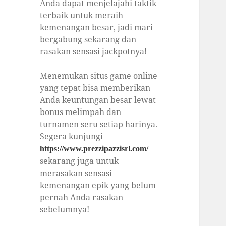
Anda dapat menjelajahi taktik
terbaik untuk meraih
kemenangan besar, jadi mari
bergabung sekarang dan
rasakan sensasi jackpotnya!
Menemukan situs game online
yang tepat bisa memberikan
Anda keuntungan besar lewat
bonus melimpah dan
turnamen seru setiap harinya.
Segera kunjungi
https://www.prezzipazzisrl.com/
sekarang juga untuk
merasakan sensasi
kemenangan epik yang belum
pernah Anda rasakan
sebelumnya!