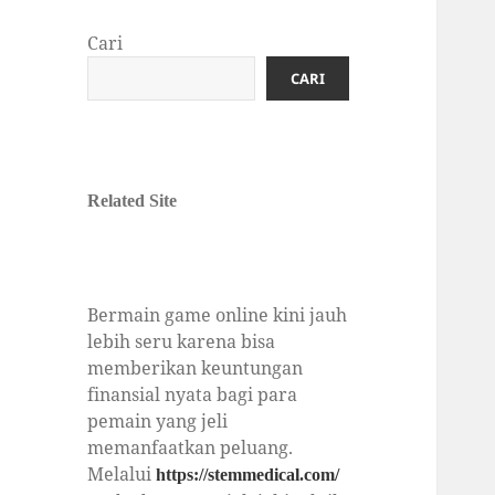
Cari
CARI
Related Site
Bermain game online kini jauh
lebih seru karena bisa
memberikan keuntungan
finansial nyata bagi para
pemain yang jeli
memanfaatkan peluang.
Melalui
https://stemmedical.com/