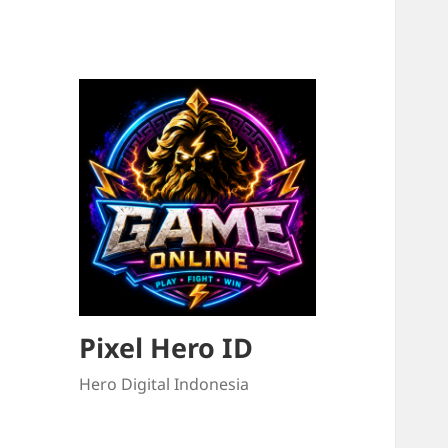
Pixel Hero ID
Hero Digital Indonesia