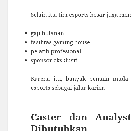
Selain itu, tim esports besar juga me
gaji bulanan
fasilitas gaming house
pelatih profesional
sponsor eksklusif
Karena itu, banyak pemain muda 
esports sebagai jalur karier.
Caster dan Analy
Dibutuhkan